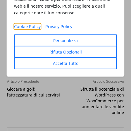
interventi da programmare ogni 20 mila chilometri
web e il nostro servizio. Puoi scegliere a quali
circa.
categorie dare il tuo consenso.
Cookie Policy
|
Privacy Policy
Personalizza
Facebook
Twitter
Whatsapp
Rifiuta Opzionali
Accetta Tutto
Articolo Precedente
Articolo Successivo
Giocare a golf:
Sfrutta il potenziale di
l’attrezzatura di cui servirsi
WordPress con
WooCommerce per
aumentare le vendite
online