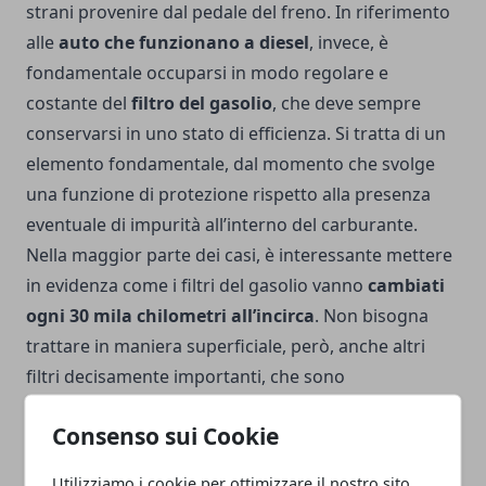
strani provenire dal pedale del freno.
In riferimento
alle
auto che funzionano a diesel
, invece, è
fondamentale occuparsi in modo regolare e
costante del
filtro del gasolio
, che deve sempre
conservarsi in uno stato di efficienza. Si tratta di un
elemento fondamentale, dal momento che svolge
una funzione di protezione rispetto alla presenza
eventuale di impurità all’interno del carburante.
Nella maggior parte dei casi, è interessante mettere
in evidenza come i filtri del gasolio vanno
cambiati
ogni 30 mila chilometri all’incirca
. Non bisogna
trattare in maniera superficiale, però, anche altri
filtri decisamente importanti, che sono
rappresentati ad esempio dal filtro antipolline, che
Consenso sui Cookie
garantisce sempre la diffusione di aria pulita
nell’abitacolo. Complessivamente, si tratta di
Utilizziamo i cookie per ottimizzare il nostro sito