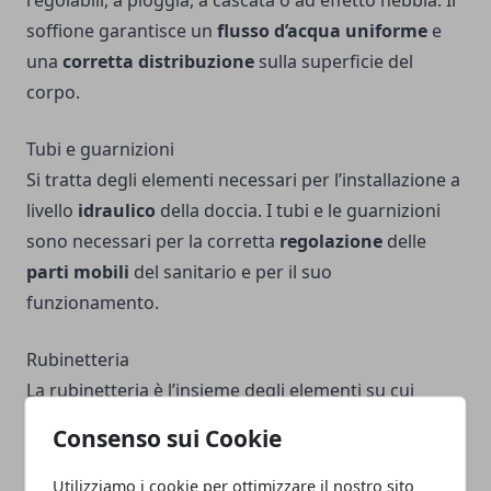
regolabili, a pioggia, a cascata o ad effetto nebbia. Il
soffione garantisce un
flusso d’acqua uniforme
e
una
corretta distribuzione
sulla superficie del
corpo.
Tubi e guarnizioni
Si tratta degli elementi necessari per l’installazione a
livello
idraulico
della doccia. I tubi e le guarnizioni
sono necessari per la corretta
regolazione
delle
parti mobili
del sanitario e per il suo
funzionamento.
Rubinetteria
La rubinetteria è l’insieme degli elementi su cui
l’utilizzatore opera per
manipolare il flusso
,
Consenso sui Cookie
l’intensità e la temperatura dell’acqua. Si tratta,
ovviamente, di un elemento fondamentale per il
Utilizziamo i cookie per ottimizzare il nostro sito