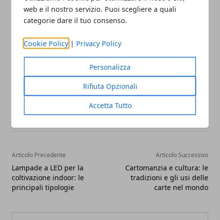
web e il nostro servizio. Puoi scegliere a quali
bagno di casa, ma anche di un
componente
categorie dare il tuo consenso.
estetico
da non sottovalutare per avere un
buon
impatto visivo
con il sanitario in oggetto.
Cookie Policy
|
Privacy Policy
Personalizza
Rifiuta Opzionali
Facebook
Twitter
Whatsapp
Accetta Tutto
Articolo Precedente
Articolo Successivo
Lampade a LED per la
Cartomanzia e cultura: le
coltivazione indoor: le
tradizioni e gli usi delle
principali tipologie
carte nel mondo