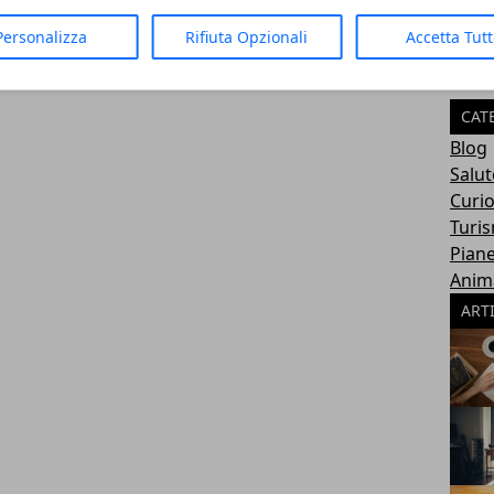
Personalizza
Rifiuta Opzionali
Accetta Tut
CAT
Blog
Salut
Curio
Turi
Pian
Anima
ART