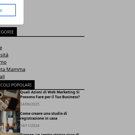
to
EGORIE
e
sità
smo
eta Mamma
li
ICOLI POPOLARI
Quali Azioni di Web Marketing Si
Possono Fare per il Tuo Business?
24/06/2025
Come creare uno studio di
registrazione in casa
14/11/2024
Firenze: un centro storico ricco di