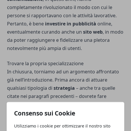
completamente rivoluzionato il modo con cui le
persone si rapportavano con le attività lavorative.
Pertanto, è bene
investire in pubblicità
online,
eventualmente curando anche un
sito web
, in modo
da poter raggiungere e fidelizzare una pletora
notevolmente più ampia di utenti.
Trovare la propria specializzazione
In chiusura, torniamo ad un argomento affrontato
già nell’introduzione. Prima ancora di attuare
qualsiasi tipologia di
strategia
– anche tra quelle
citate nei paragrafi precedenti – dovrete fare
estrema attenzione alle
esigenze del mercato
e alle
Consenso sui Cookie
vostre competenze, specializzandovi in una nicchia
in cui avrete modo di eccellere e concentrando la
Utilizziamo i cookie per ottimizzare il nostro sito
vostra proposta su di essa, anche in termini