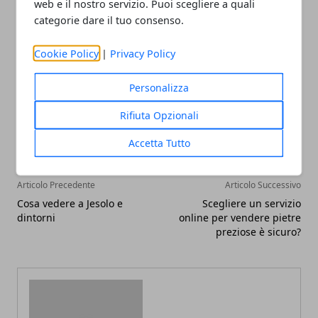
web e il nostro servizio. Puoi scegliere a quali
pubblicitari.
categorie dare il tuo consenso.
Cookie Policy
|
Privacy Policy
Personalizza
Facebook
Twitter
Whatsapp
Rifiuta Opzionali
Accetta Tutto
Articolo Precedente
Articolo Successivo
Cosa vedere a Jesolo e
Scegliere un servizio
dintorni
online per vendere pietre
preziose è sicuro?